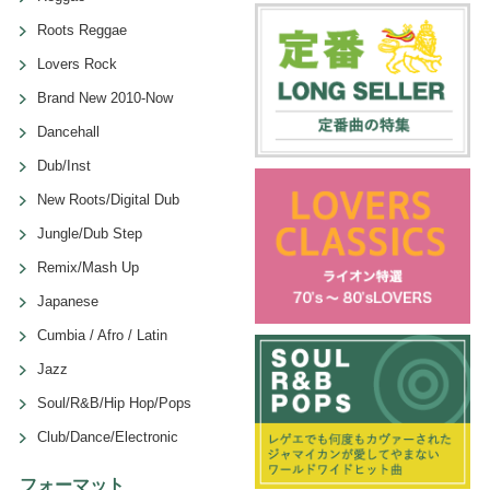
Roots Reggae
Lovers Rock
Brand New 2010-Now
Dancehall
Dub/Inst
New Roots/Digital Dub
Jungle/Dub Step
Remix/Mash Up
Japanese
Cumbia / Afro / Latin
Jazz
Soul/R&B/Hip Hop/Pops
Club/Dance/Electronic
フォーマット