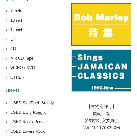
7 inch
10 inch
12 inch
LP
CD
Mix CD/Tape
VIDEO / DVD
OTHER
USED
USED Ska/Rock Steady
【古物商許可】
USED Early Reggae
岡崎 隆
愛知県公安委員会
USED Roots Reggae
第541011703200号
USED Lovers Rock