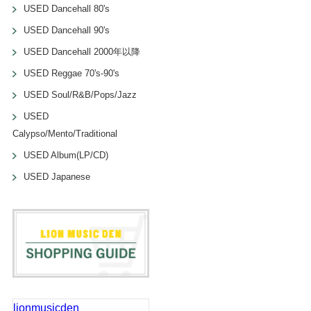
USED Dancehall 80's
USED Dancehall 90's
USED Dancehall 2000年以降
USED Reggae 70's-90's
USED Soul/R&B/Pops/Jazz
USED
Calypso/Mento/Traditional
USED Album(LP/CD)
USED Japanese
lionmusicden