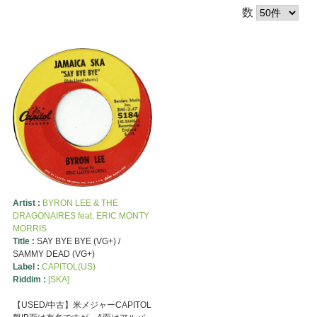
数
Artist :
BYRON LEE & THE
DRAGONAIRES feat. ERIC MONTY
MORRIS
Title :
SAY BYE BYE (VG+) /
SAMMY DEAD (VG+)
Label :
CAPITOL(US)
Riddim :
[SKA]
【USED/中古】米メジャーCAPITOL