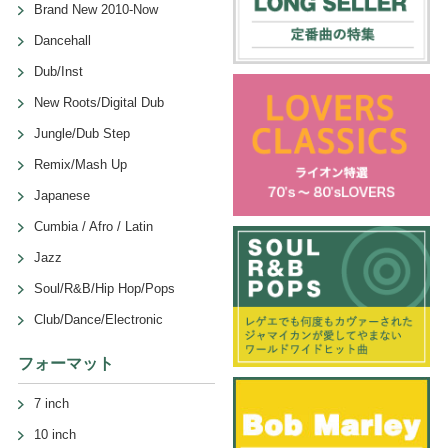
Brand New 2010-Now
Dancehall
Dub/Inst
New Roots/Digital Dub
Jungle/Dub Step
Remix/Mash Up
Japanese
Cumbia / Afro / Latin
Jazz
Soul/R&B/Hip Hop/Pops
Club/Dance/Electronic
フォーマット
7 inch
10 inch