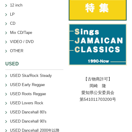
12 inch
LP
CD
Mix CD/Tape
VIDEO / DVD
OTHER
USED
USED Ska/Rock Steady
【古物商許可】
USED Early Reggae
岡崎 隆
愛知県公安委員会
USED Roots Reggae
第541011703200号
USED Lovers Rock
USED Dancehall 80's
USED Dancehall 90's
USED Dancehall 2000年以降