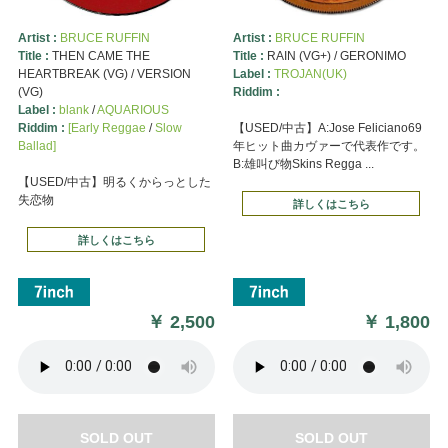
Artist :
BRUCE RUFFIN
Artist :
BRUCE RUFFIN
Title :
THEN CAME THE
Title :
RAIN (VG+) / GERONIMO
HEARTBREAK (VG) / VERSION
Label :
TROJAN(UK)
(VG)
Riddim :
Label :
blank
/
AQUARIOUS
Riddim :
[Early Reggae
/
Slow
【USED/中古】A:Jose Feliciano69
Ballad]
年ヒット曲カヴァーで代表作です。
B:雄叫び物Skins Regga ...
【USED/中古】明るくからっとした
失恋物
詳しくはこちら
詳しくはこちら
￥
2,500
￥
1,800
SOLD OUT
SOLD OUT