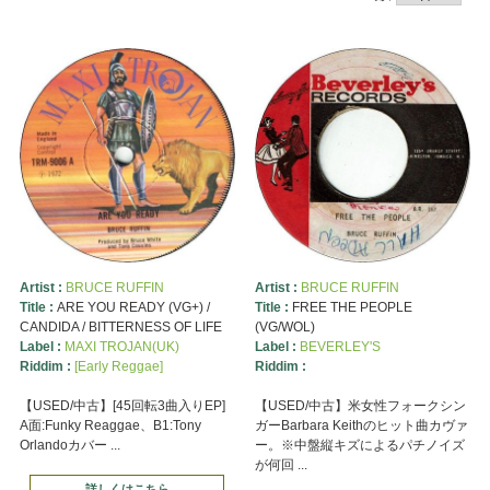
Artist :
BRUCE RUFFIN
Artist :
BRUCE RUFFIN
Title :
ARE YOU READY (VG+) /
Title :
FREE THE PEOPLE
CANDIDA / BITTERNESS OF LIFE
(VG/WOL)
Label :
MAXI TROJAN(UK)
Label :
BEVERLEY'S
Riddim :
[Early Reggae]
Riddim :
【USED/中古】[45回転3曲入りEP]
【USED/中古】米女性フォークシン
A面:Funky Reaggae、B1:Tony
ガーBarbara Keithのヒット曲カヴァ
Orlandoカバー ...
ー。※中盤縦キズによるパチノイズ
が何回 ...
詳しくはこちら