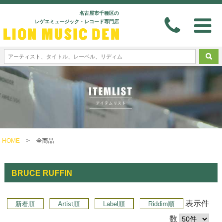
名古屋市千種区の
レゲエミュージック・レコード専門店
HOME
>
全商品
BRUCE RUFFIN
表示件
新着順
Artist順
Label順
Riddim順
数