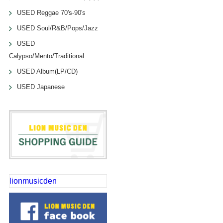
USED Reggae 70's-90's
USED Soul/R&B/Pops/Jazz
USED
Calypso/Mento/Traditional
USED Album(LP/CD)
USED Japanese
lionmusicden