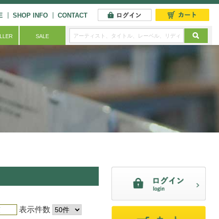
E
SHOP INFO
CONTACT
ELLER
SALE
表示件数
順