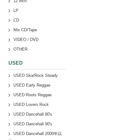
12 inch
LP
CD
Mix CD/Tape
VIDEO / DVD
OTHER
USED
USED Ska/Rock Steady
USED Early Reggae
USED Roots Reggae
USED Lovers Rock
USED Dancehall 80's
USED Dancehall 90's
USED Dancehall 2000年以