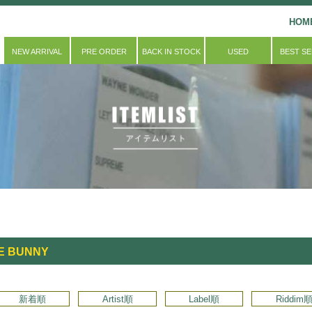
HOM
NEW ARRIVAL
PRE ORDER
BACK IN STOCK
USED
BEST S
E BUNNY
新着順
Artist順
Label順
Riddim