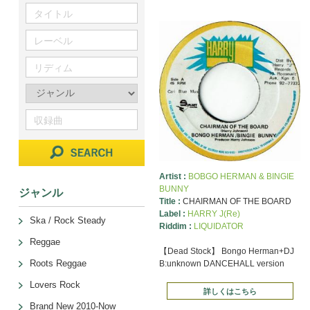
Artist :
BOBGO HERMAN & BINGIE
BUNNY
ジャンル
Title :
CHAIRMAN OF THE BOARD
Label :
HARRY J(Re)
Ska / Rock Steady
Riddim :
LIQUIDATOR
Reggae
【Dead Stock】 Bongo Herman+DJ
Roots Reggae
B:unknown DANCEHALL version
Lovers Rock
詳しくはこちら
Brand New 2010-Now