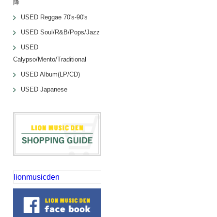
降
USED Reggae 70's-90's
USED Soul/R&B/Pops/Jazz
USED
Calypso/Mento/Traditional
USED Album(LP/CD)
USED Japanese
lionmusicden