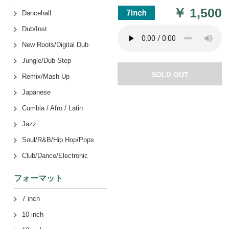
￥
1,500
Dancehall
Dub/Inst
New Roots/Digital Dub
Jungle/Dub Step
SOLD OUT
Remix/Mash Up
Japanese
Cumbia / Afro / Latin
Jazz
Soul/R&B/Hip Hop/Pops
Club/Dance/Electronic
フォーマット
7 inch
10 inch