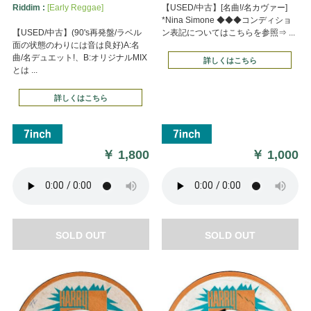
Riddim :
[Early Reggae]
【USED/中古】[名曲!/名カヴァー]
*Nina Simone ◆◆◆コンディショ
【USED/中古】(90's再発盤/ラベル
ン表記についてはこちらを参照⇒ ...
面の状態のわりには音は良好)A:名
曲/名デュエット!、B:オリジナルMIX
詳しくはこちら
とは ...
詳しくはこちら
￥
1,800
￥
1,000
SOLD OUT
SOLD OUT