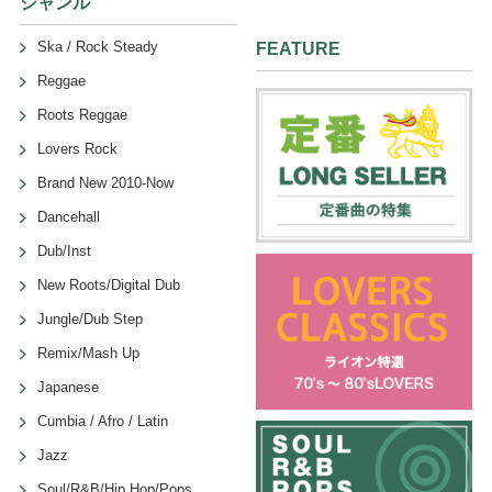
ジャンル
Ska / Rock Steady
FEATURE
Reggae
Roots Reggae
Lovers Rock
Brand New 2010-Now
Dancehall
Dub/Inst
New Roots/Digital Dub
Jungle/Dub Step
Remix/Mash Up
Japanese
Cumbia / Afro / Latin
Jazz
Soul/R&B/Hip Hop/Pops