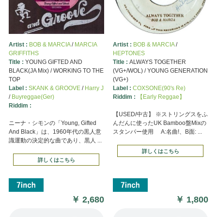
Artist :
BOB & MARCIA
/
MARCIA
Artist :
BOB & MARCIA
/
GRIFFITHS
HEPTONES
Title :
YOUNG GIFTED AND
Title :
ALWAYS TOGETHER
BLACK(JA Mix) / WORKING TO THE
(VG+/WOL) / YOUNG GENERATION
TOP
(VG+)
Label :
SKANK & GROOVE
/
Harry J
Label :
COXSONE(90's Re)
/
Buyreggae(Ger)
Riddim :
【Early Reggae】
Riddim :
【USED/中古】 ※ストリングスをふ
ニーナ・シモンの「Young, Gifted
んだんに使ったUK Bamboo盤Mixの
And Black」は、1960年代の黒人意
スタンパー使用 A:名曲!、B面: ...
識運動の決定的な曲であり、黒人 ...
詳しくはこちら
詳しくはこちら
￥
2,680
￥
1,800