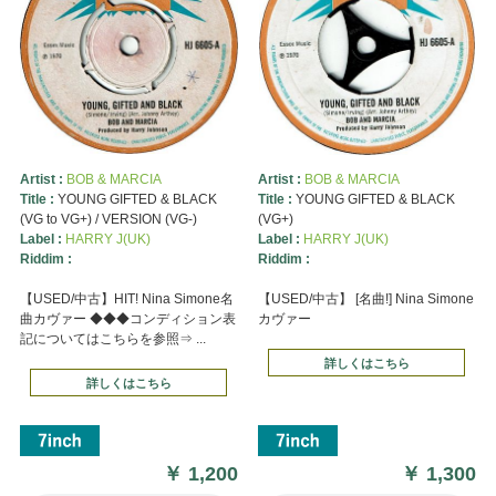
Artist :
BOB & MARCIA
Artist :
BOB & MARCIA
Title :
YOUNG GIFTED & BLACK
Title :
YOUNG GIFTED & BLACK
(VG to VG+) / VERSION (VG-)
(VG+)
Label :
HARRY J(UK)
Label :
HARRY J(UK)
Riddim :
Riddim :
【USED/中古】HIT! Nina Simone名
【USED/中古】 [名曲!] Nina Simone
曲カヴァー ◆◆◆コンディション表
カヴァー
記についてはこちらを参照⇒ ...
詳しくはこちら
詳しくはこちら
￥
1,200
￥
1,300