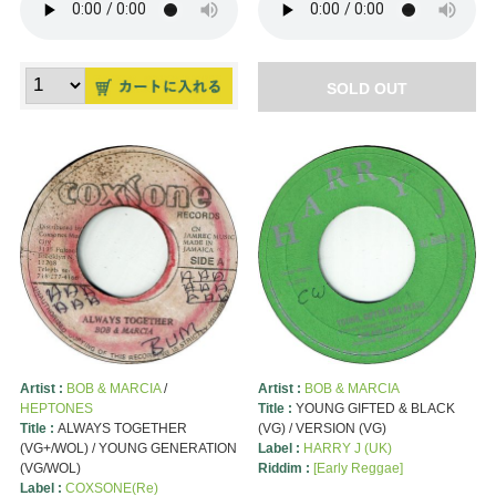
SOLD OUT
Artist :
BOB & MARCIA
/
Artist :
BOB & MARCIA
HEPTONES
Title :
YOUNG GIFTED & BLACK
Title :
ALWAYS TOGETHER
(VG) / VERSION (VG)
(VG+/WOL) / YOUNG GENERATION
Label :
HARRY J (UK)
(VG/WOL)
Riddim :
[Early Reggae]
Label :
COXSONE(Re)