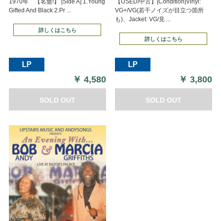
1970年 【名盤!】 [Side A] 1.Young
【USED/中古】[Condition]Vinyl:
Gifted And Black 2.Pr ...
VG+/VG(若干ノイズが目立つ箇所
も)、Jacket: VG/見 ...
詳しくはこちら
詳しくはこちら
￥
4,580
￥
3,800
SOLD OUT
SOLD OUT