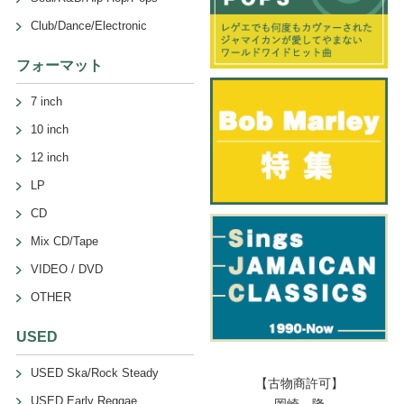
Club/Dance/Electronic
フォーマット
7 inch
10 inch
12 inch
LP
CD
Mix CD/Tape
VIDEO / DVD
OTHER
USED
USED Ska/Rock Steady
【古物商許可】
USED Early Reggae
岡崎 隆