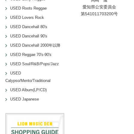
愛知県公安委員会
USED Roots Reggae
第541011703200号
USED Lovers Rock
USED Dancehall 80's
USED Dancehall 90's
USED Dancehall 2000年以降
USED Reggae 70's-90's
USED Soul/R&B/Pops/Jazz
USED
Calypso/Mento/Traditional
USED Album(LP/CD)
USED Japanese