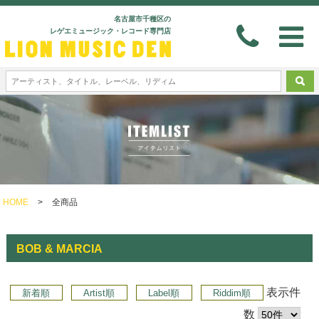
名古屋市千種区の
レゲエミュージック・レコード専門店
HOME
>
全商品
BOB & MARCIA
表示件
新着順
Artist順
Label順
Riddim順
数