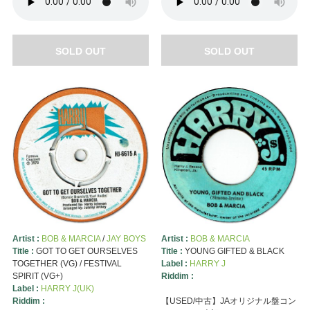
SOLD OUT
SOLD OUT
Artist :
BOB & MARCIA
/
JAY BOYS
Artist :
BOB & MARCIA
Title :
GOT TO GET OURSELVES
Title :
YOUNG GIFTED & BLACK
TOGETHER (VG) / FESTIVAL
Label :
HARRY J
SPIRIT (VG+)
Riddim :
Label :
HARRY J(UK)
Riddim :
【USED/中古】JAオリジナル盤コン