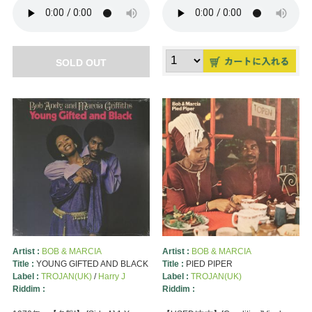
SOLD OUT
Artist :
BOB & MARCIA
Artist :
BOB & MARCIA
Title :
YOUNG GIFTED AND BLACK
Title :
PIED PIPER
Label :
TROJAN(UK)
/
Harry J
Label :
TROJAN(UK)
Riddim :
Riddim :