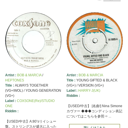
Artist :
BOB & MARCIA
/
Artist :
BOB & MARCIA
HEPTONES
Title :
YOUNG GIFTED & BLACK
Title :
ALWAYS TOGETHER
(VG+) / VERSION (VG+)
(VG+/WOL) / YOUNG GENERATION
Label :
HARRY-J(UK)
(VG+)
Riddim :
Label :
COXSONE(Re)/STUDIO
ONE
【USED/中古】 [名曲!] Nina Simone
Riddim :
カヴァー ◆◆◆コンディション表記
についてはこちらを参照⇒ ...
【USED/中古】A:80’sリイシュー
盤。ストリングスが盛大に入った
詳しくはこちら