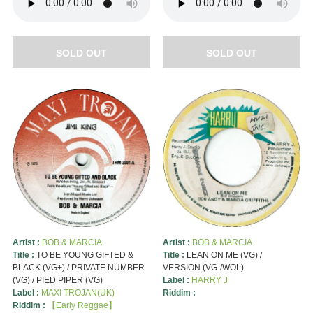
SOLD OUT
SOLD OUT
Artist :
BOB & MARCIA
Artist :
BOB & MARCIA
Title :
TO BE YOUNG GIFTED &
Title :
LEAN ON ME (VG) /
BLACK (VG+) / PRIVATE NUMBER
VERSION (VG-/WOL)
(VG) / PIED PIPER (VG)
Label :
HARRY J
Label :
MAXI TROJAN(UK)
Riddim :
Riddim :
【Early Reggae】