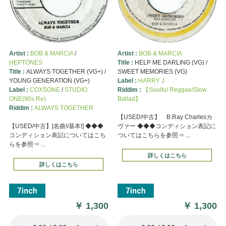
Artist :
BOB & MARCIA
/
Artist :
BOB & MARCIA
HEPTONES
Title :
HELP ME DARLING (VG) /
Title :
ALWAYS TOGETHER (VG+) /
SWEET MEMORIES (VG)
YOUNG GENERATION (VG+)
Label :
HARRY J
Label :
COXSONE
/
STUDIO
Riddim :
【Soulful Reggae/Slow
ONE(90s Re)
Ballad】
Riddim :
ALWAYS TOGETHER
【USED/中古】 B:Ray Charlesカ
【USED/中古】[名曲!/基本!] ◆◆◆
ヴァー ◆◆◆コンディション表記に
コンディション表記についてはこち
ついてはこちらを参照⇒ ...
らを参照⇒ ...
詳しくはこちら
詳しくはこちら
￥
1,300
￥
1,300