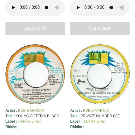
SOLD OUT
SOLD OUT
Artist :
BOB & MARCIA
Artist :
BOB & MARCIA
Title :
YOUNG GIFTED & BLACK
Title :
PRIVATE NUMBER (VG)
Label :
HARRY J(Re)
Label :
HARRY J(Re)
Riddim :
Riddim :