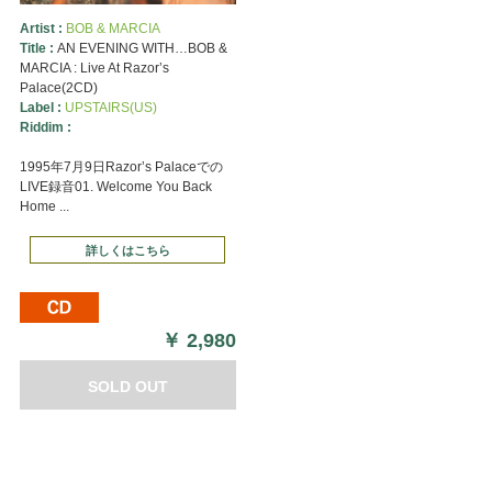
Artist :
BOB & MARCIA
Title :
AN EVENING WITH…BOB &
MARCIA : Live At Razor’s
Palace(2CD)
Label :
UPSTAIRS(US)
Riddim :
1995年7月9日Razor’s Palaceでの
LIVE録音01. Welcome You Back
Home ...
詳しくはこちら
￥
2,980
SOLD OUT