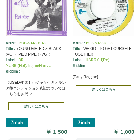
Artist :
BOB & MARCIA
Artist :
BOB & MARCIA
Title :
YOUNG GIFTED & BLACK
Title :
WE GOT TO GET OURSELF
(VG+) / PIED PIPER (VG+)
TOGETHER
Label :
BR
Label :
HARRY J(Re)
MUSIC(Hol)/Trojan/Harry J
Riddim :
Riddim :
[Early Reggae]
【USED/中古】※ジャケ付きオラン
ダ盤コンディション表記については
詳しくはこちら
こちらを参照⇒ ...
詳しくはこちら
￥
1,500
￥
1,000