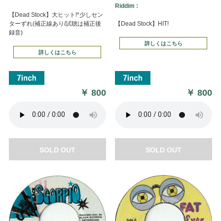
Riddim :
【Dead Stock】大ヒット!*少しセン
ターずれ(補正線あり/試聴は補正後
【Dead Stock】HIT!
録音)
詳しくはこちら
詳しくはこちら
￥
800
￥
800
SOLD OUT
SOLD OUT