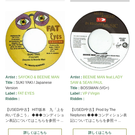
Artist :
SAYOKO & BEENIE MAN
Artist :
BEENIE MAN feat.LADY
Title :
SUKI YAKI / Japanese
SAW & SEAN PAUL
Version
Title :
BOSSMAN (VG+)
Label :
FAT EYES
Label :
VP
/
Virgin
Riddim :
Riddim :
【USED/中古】 HIT!坂本 九「上を
【USED/中古】Prod by The
向いて歩こう」 ◆◆◆コンディショ
Neptunes ◆◆◆コンディション表
ン表記についてはこちらを参照⇒ ...
記についてはこちらを参照⇒ ...
詳しくはこちら
詳しくはこちら