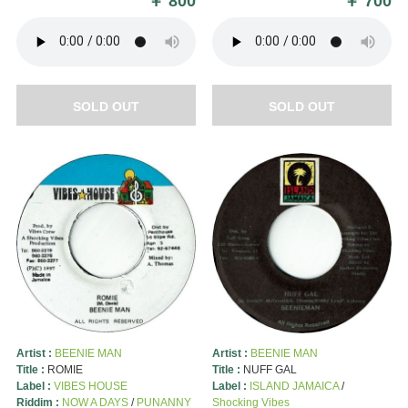
￥
800
￥
700
SOLD OUT
SOLD OUT
Artist :
BEENIE MAN
Artist :
BEENIE MAN
Title :
ROMIE
Title :
NUFF GAL
Label :
VIBES HOUSE
Label :
ISLAND JAMAICA
/
Riddim :
NOW A DAYS
/
PUNANNY
Shocking Vibes