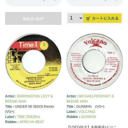
SOLD OUT
Artist :
BARRINGTON LEVY &
Artist :
MICHAELPROPHET &
BEENIE MAN
BEENIE MAN
Title :
UNDER MI SENSI Remix
Title :
GUNMAN (VG+)
(VG+)
Label :
VOLCANO
Label :
TIME ONE(Re)
Riddim :
GUNMAN
Riddim :
AFRICAN BEAT
【USED/中古】名曲再演+ビーニ