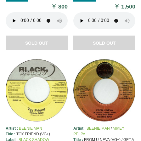
￥
800
￥
1,500
SOLD OUT
SOLD OUT
Artist :
BEENIE MAN
Artist :
BEENIE MAN
/
MIKEY
Title :
TOY FRIEND (VG+)
PELPA
Label :
BLACK SHADOW
Title :
FROM U NEVA (VG+) / GET A