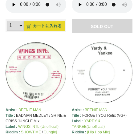
SOLD OUT
Artist :
BEENIE MAN
Artist :
BEENIE MAN
Title :
BADMAN MEDLEY / SHINE &
Title :
FORGET YOU Refix (VG+)
CRISS JUNGLE Mix
Label :
YARDY &
Label :
WINGS INTL.(Unofficial)
YANKEE(Unofficial)
Riddim :
SHOWTIME
/
[Jungle]
Riddim :
[Hip Hop Mix]