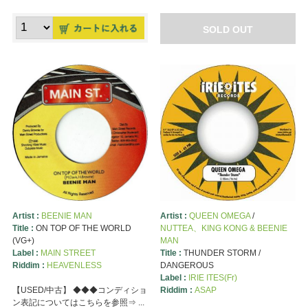
SOLD OUT
Artist :
BEENIE MAN
Artist :
QUEEN OMEGA
/
Title :
ON TOP OF THE WORLD
NUTTEA、KING KONG & BEENIE
(VG+)
MAN
Label :
MAIN STREET
Title :
THUNDER STORM /
Riddim :
HEAVENLESS
DANGEROUS
Label :
IRIE ITES(Fr)
【USED/中古】 ◆◆◆コンディショ
Riddim :
ASAP
ン表記についてはこちらを参照⇒ ...