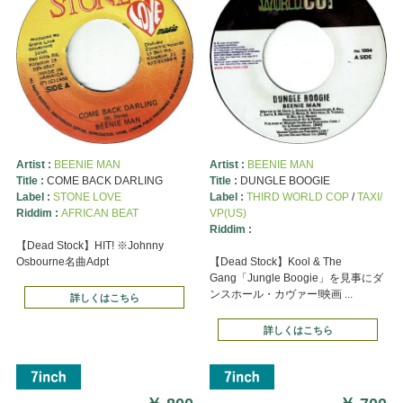
Artist :
BEENIE MAN
Artist :
BEENIE MAN
Title :
COME BACK DARLING
Title :
DUNGLE BOOGIE
Label :
STONE LOVE
Label :
THIRD WORLD COP
/
TAXI/
Riddim :
AFRICAN BEAT
VP(US)
Riddim :
【Dead Stock】HIT! ※Johnny
Osbourne名曲Adpt
【Dead Stock】Kool & The
Gang「Jungle Boogie」を見事にダ
ンスホール・カヴァー!映画 ...
詳しくはこちら
詳しくはこちら