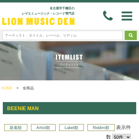
名古屋市千種区の
レゲエミュージック・レコード専門店
HOME
>
全商品
BEENIE MAN
表示件
新着順
Artist順
Label順
Riddim順
数