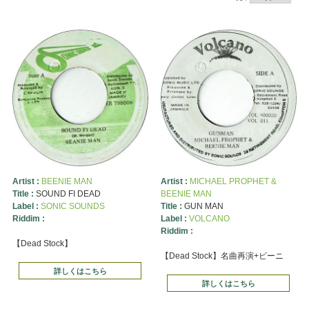
Artist :
BEENIE MAN
Artist :
MICHAEL PROPHET &
Title :
SOUND FI DEAD
BEENIE MAN
Label :
SONIC SOUNDS
Title :
GUN MAN
Riddim :
Label :
VOLCANO
Riddim :
【Dead Stock】
【Dead Stock】名曲再演+ビーニ
詳しくはこちら
詳しくはこちら