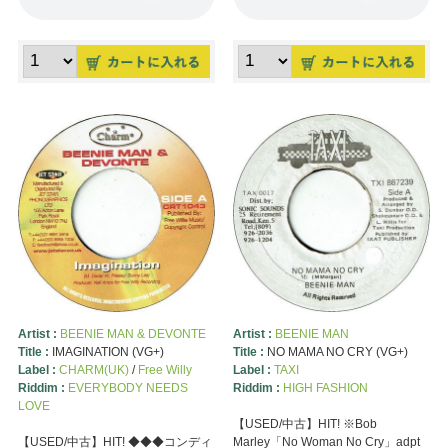
Artist :
BEENIE MAN & DEVONTE
Artist :
BEENIE MAN
Title :
IMAGINATION (VG+)
Title :
NO MAMA NO CRY (VG+)
Label :
CHARM(UK)
/
Free Willy
Label :
TAXI
Riddim :
EVERYBODY NEEDS
Riddim :
HIGH FASHION
LOVE
【USED/中古】HIT! ※Bob
【USED/中古】HIT! ◆◆◆コンディ
Marley「No Woman No Cry」adpt