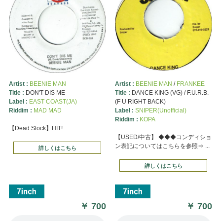
Artist :
BEENIE MAN
Artist :
BEENIE MAN
/
FRANKEE
Title :
DON'T DIS ME
Title :
DANCE KING (VG) / F.U.R.B.
Label :
EAST COAST(JA)
(F U RIGHT BACK)
Riddim :
MAD MAD
Label :
SNIPER(Unofficial)
Riddim :
KOPA
【Dead Stock】HIT!
【USED/中古】 ◆◆◆コンディショ
ン表記についてはこちらを参照⇒ ...
詳しくはこちら
詳しくはこちら
￥
700
￥
700