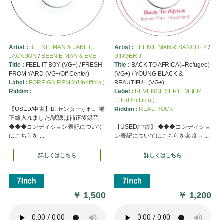
Artist :
BEENIE MAN & JANET
Artist :
BEENIE MAN & SANCHEZ
/
JACKSON
/
BEENIE MAN & EVE
SINGER J
Title :
FEEL IT BOY (VG+) / FRESH
Title :
BACK TO AFRICA(=Refugee)
FROM YARD (VG+/Off Center)
(VG+) / YOUNG BLACK &
Label :
FOREIGN REMIX(Unofficial)
BEAUTIFUL (VG+)
Riddim :
Label :
REVENGE SEPTEMBER
11th(Unofficial)
【USED/中古】B: センターずれ。補
Riddim :
REAL ROCK
正線入れました/試聴は補正後録音
◆◆◆コンディション表記について
【USED/中古】 ◆◆◆コンディショ
はこちらを ...
ン表記についてはこちらを参照⇒ ...
詳しくはこちら
詳しくはこちら
￥
1,500
￥
1,200