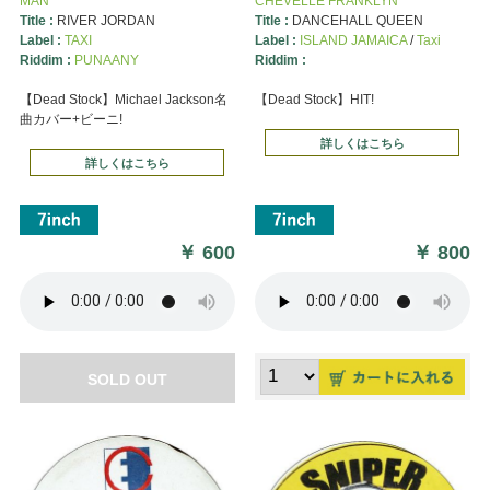
MAN
CHEVELLE FRANKLYN
Title :
RIVER JORDAN
Title :
DANCEHALL QUEEN
Label :
TAXI
Label :
ISLAND JAMAICA
/
Taxi
Riddim :
PUNAANY
Riddim :
【Dead Stock】Michael Jackson名
【Dead Stock】HIT!
曲カバー+ビーニ!
詳しくはこちら
詳しくはこちら
￥
600
￥
800
SOLD OUT