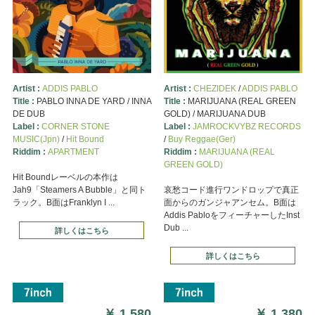
Artist :
ADDIS PABLO
Artist :
CHEZIDEK
/
ADDIS PABLO
Title :
PABLO INNA DE YARD / INNA
Title :
MARIJUANA (REAL GREEN
DE DUB
GOLD) / MARIJUANA DUB
Label :
CORNER STONE
Label :
JAMROCKVYBZ RECORDS
MUSIC(Jpn)
/
Hit Bound
/
Buy Reggae(Ger)
Riddim :
APARTMENT
Riddim :
MARIJUANA (REAL
GREEN GOLD)
Hit Boundレーベルの本作は
Jah9「Steamers A Bubble」と同ト
哀愁コード進行ワンドロップで真正
ラック。B面はFranklyn I ...
面からのガンジャアンセム。B面は
Addis PabloをフィーチャーしたInst
Dub ...
詳しくはこちら
詳しくはこちら
￥
1,580
￥
1,380