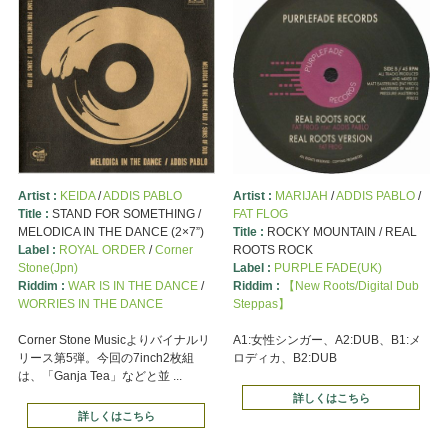
Artist :
KEIDA
/
ADDIS PABLO
Artist :
MARIJAH
/
ADDIS PABLO
/
Title :
STAND FOR SOMETHING /
FAT FLOG
MELODICA IN THE DANCE (2×7”)
Title :
ROCKY MOUNTAIN / REAL
Label :
ROYAL ORDER
/
Corner
ROOTS ROCK
Stone(Jpn)
Label :
PURPLE FADE(UK)
Riddim :
WAR IS IN THE DANCE
/
Riddim :
【New Roots/Digital Dub
WORRIES IN THE DANCE
Steppas】
Corner Stone Musicよりバイナルリ
A1:女性シンガー、A2:DUB、B1:メ
リース第5弾。今回の7inch2枚組
ロディカ、B2:DUB
は、「Ganja Tea」などと並 ...
詳しくはこちら
詳しくはこちら