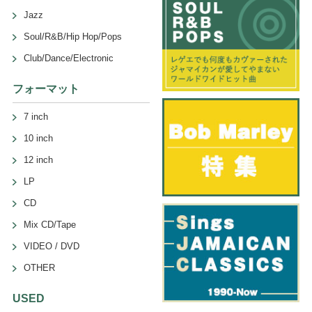
Jazz
Soul/R&B/Hip Hop/Pops
Club/Dance/Electronic
フォーマット
7 inch
10 inch
12 inch
LP
CD
Mix CD/Tape
VIDEO / DVD
OTHER
USED