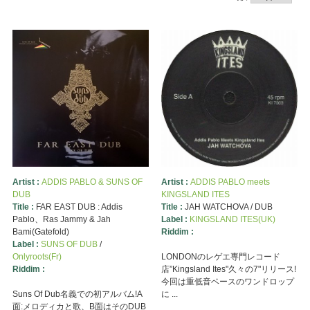
Artist :
ADDIS PABLO & SUNS OF
Artist :
ADDIS PABLO meets
DUB
KINGSLAND ITES
Title :
FAR EAST DUB : Addis
Title :
JAH WATCHOVA / DUB
Pablo、Ras Jammy & Jah
Label :
KINGSLAND ITES(UK)
Bami(Gatefold)
Riddim :
Label :
SUNS OF DUB
/
Onlyroots(Fr)
LONDONのレゲエ専門レコード
Riddim :
店”Kingsland Ites"久々の7"リリース!
今回は重低音ベースのワンドロップ
Suns Of Dub名義での初アルバム!A
に ...
面:メロディカと歌、B面はそのDUB