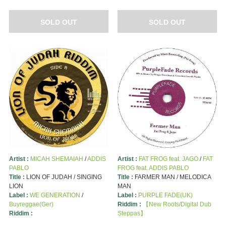
SOLD OUT
SOLD OUT
Artist :
MICAH SHEMAIAH
/
ADDIS
Artist :
FAT FROG feat. JAGO
/
FAT
PABLO
FROG feat. ADDIS PABLO
Title :
LION OF JUDAH / SINGING
Title :
FARMER MAN / MELODICA
LION
MAN
Label :
WE GENERATION
/
Label :
PURPLE FADE(UK)
Buyreggae(Ger)
Riddim :
【New Roots/Digital Dub
Riddim :
Steppas】