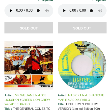
SOLD OUT
SOLD OUT
Artist :
MR.WILLIAMZ feat.JOE
Artist :
MASICKA feat. SHANIQUE
LICKSHOT
/
GREEN LION CREW
MARIE & ADDIS PABLO
feat.ADDIS PABLO
Title :
LIGHTERS / LIGHTERS
Title :
THE GENERAL COMES TO
VERSION (Limited Edition 300)