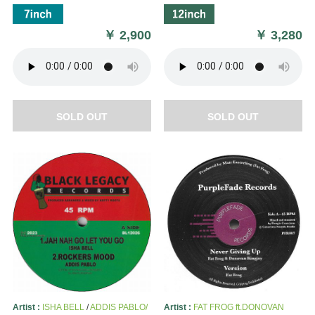
￥
2,900
￥
3,280
SOLD OUT
SOLD OUT
Artist :
ISHA BELL
/
ADDIS PABLO/
Artist :
FAT FROG ft.DONOVAN