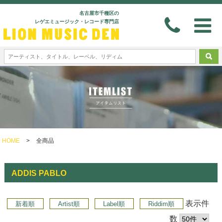
名古屋市千種区の
レゲエミュージック・レコード専門店
HOME
>
全商品
ADDIS PABLO
表示件
新着順
Artist順
Label順
Riddim順
数