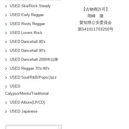
USED Ska/Rock Steady
【古物商許可】
USED Early Reggae
岡崎 隆
愛知県公安委員会
USED Roots Reggae
第541011703200号
USED Lovers Rock
USED Dancehall 80's
USED Dancehall 90's
USED Dancehall 2000年以降
USED Reggae 70's-90's
USED Soul/R&B/Pops/Jazz
USED
Calypso/Mento/Traditional
USED Album(LP/CD)
USED Japanese