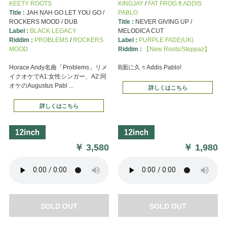
KEETY ROOTS
KINGJAY
/
FAT FROG ft.ADDIS
Title :
JAH NAH GO LET YOU GO /
PABLO
ROCKERS MOOD / DUB
Title :
NEVER GIVING UP /
Label :
BLACK LEGACY
MELODICA CUT
Riddim :
PROBLEMS
/
ROCKERS
Label :
PURPLE FADE(UK)
MOOD
Riddim :
【New Roots/Steppaz】
Horace Andy名曲「Problems」リメ
B面に久々Addis Pablo!
イクオケでA1:女性シンガー、A2:同
オケのAugustus Pabl ...
詳しくはこちら
詳しくはこちら
￥
3,580
￥
1,980
SOLD OUT
SOLD OUT