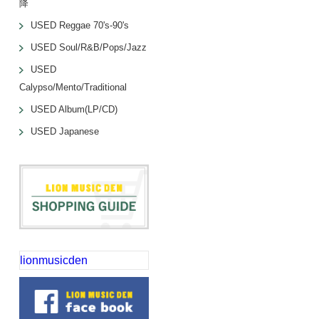
降
USED Reggae 70's-90's
USED Soul/R&B/Pops/Jazz
USED
Calypso/Mento/Traditional
USED Album(LP/CD)
USED Japanese
lionmusicden