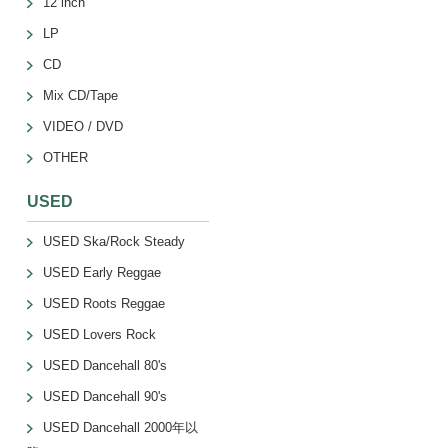
12 inch
LP
CD
Mix CD/Tape
VIDEO / DVD
OTHER
USED
USED Ska/Rock Steady
USED Early Reggae
USED Roots Reggae
USED Lovers Rock
USED Dancehall 80's
USED Dancehall 90's
USED Dancehall 2000年以