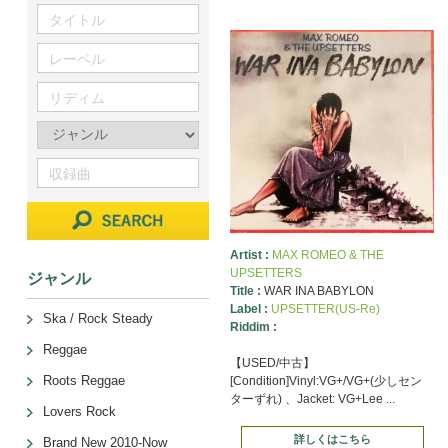
Artist :
MAX ROMEO & THE
UPSETTERS
ジャンル
Title :
WAR INA BABYLON
Label :
UPSETTER(US-Re)
Ska / Rock Steady
Riddim :
Reggae
【USED/中古】
Roots Reggae
[Condition]Vinyl:VG+/VG+(少しセン
ターずれ) 、Jacket: VG+Lee ...
Lovers Rock
詳しくはこちら
Brand New 2010-Now