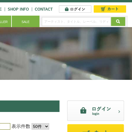
E
SHOP INFO
CONTACT
ELLER
SALE
表示件数
順