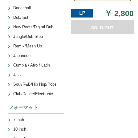
Dancehall
￥
2,800
Dub/Inst
New Roots/Digital Dub
SOLD OUT
Jungle/Dub Step
Remix/Mash Up
Japanese
Cumbia / Afro / Latin
Jazz
Soul/R&B/Hip Hop/Pops
Club/Dance/Electronic
フォーマット
7 inch
10 inch