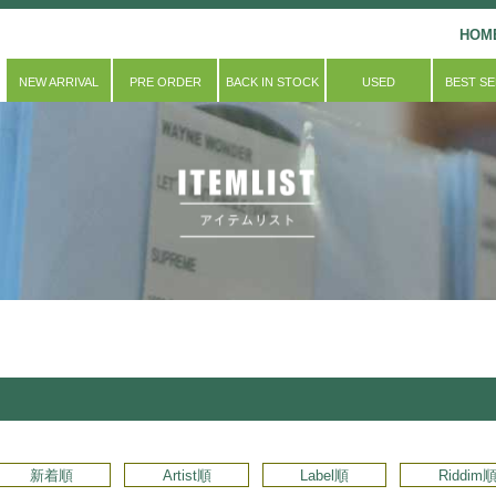
HOM
NEW ARRIVAL
PRE ORDER
BACK IN STOCK
USED
BEST S
新着順
Artist順
Label順
Riddim