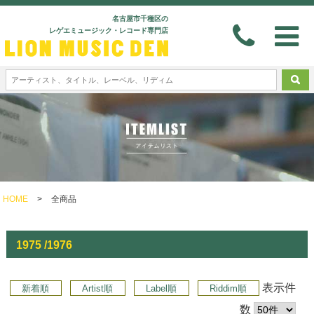
名古屋市千種区の
レゲエミュージック・レコード専門店
HOME
>
全商品
1975 /1976
表示件
新着順
Artist順
Label順
Riddim順
数