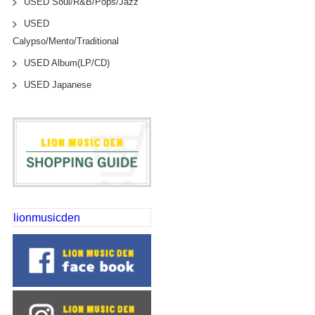
USED Soul/R&B/Pops/Jazz
USED
Calypso/Mento/Traditional
USED Album(LP/CD)
USED Japanese
lionmusicden