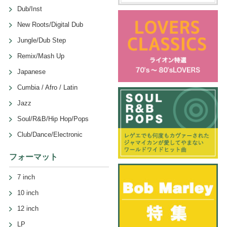
Dub/Inst
New Roots/Digital Dub
Jungle/Dub Step
Remix/Mash Up
Japanese
Cumbia / Afro / Latin
Jazz
Soul/R&B/Hip Hop/Pops
Club/Dance/Electronic
フォーマット
7 inch
10 inch
12 inch
LP