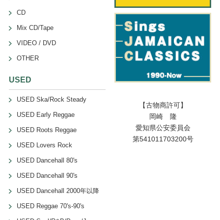
CD
Mix CD/Tape
VIDEO / DVD
OTHER
USED
USED Ska/Rock Steady
【古物商許可】
USED Early Reggae
岡崎 隆
愛知県公安委員会
USED Roots Reggae
第541011703200号
USED Lovers Rock
USED Dancehall 80's
USED Dancehall 90's
USED Dancehall 2000年以降
USED Reggae 70's-90's