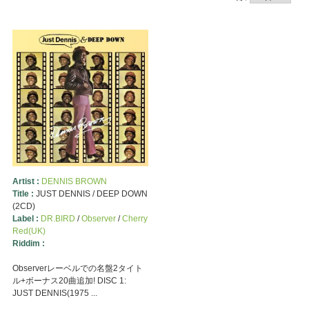
Artist :
DENNIS BROWN
Title :
JUST DENNIS / DEEP DOWN
(2CD)
Label :
DR.BIRD
/
Observer
/
Cherry
Red(UK)
Riddim :
Observerレーベルでの名盤2タイト
ル+ボーナス20曲追加! DISC 1:
JUST DENNIS(1975 ...